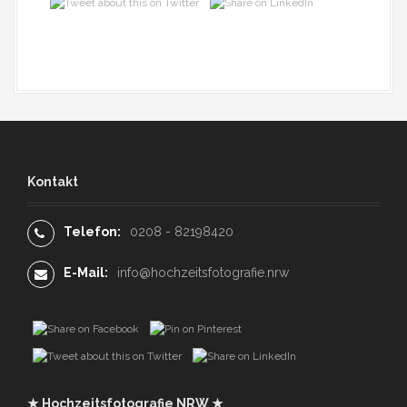
Kontakt
Telefon:
0208 - 82198420
E-Mail:
info@hochzeitsfotografie.nrw
★ Hochzeitsfotografie NRW ★